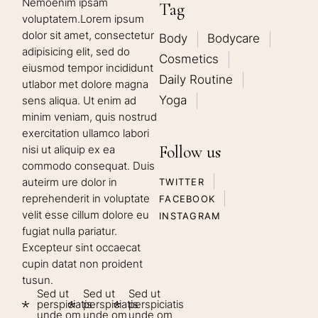
Nemoenim ipsam
Tag
voluptatem.Lorem ipsum
dolor sit amet, consectetur
Body
Bodycare
adipisicing elit, sed do
Cosmetics
eiusmod tempor incididunt
Daily Routine
utlabor met dolore magna
Yoga
sens aliqua. Ut enim ad
minim veniam, quis nostrud
exercitation ullamco labori
Follow us
nisi ut aliquip ex ea
commodo consequat. Duis
auteirm ure dolor in
TWITTER
reprehenderit in voluptate
FACEBOOK
velit esse cillum dolore eu
INSTAGRAM
fugiat nulla pariatur.
Excepteur sint occaecat
cupin datat non proident
tusun.
Sed ut
Sed ut
Sed ut
perspiciatis
perspiciatis
perspiciatis
unde om
unde om
unde om