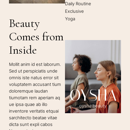
Daily Routine
Exclusive
Yoga
Beauty
Comes from
Inside
Mollit anim id est laborum.
Sed ut perspiciatis unde
omnis iste natus error sit
voluptatem accusant tium
OYSHA
doloremque laudan
tiumotam rem aperiam aq
ue ipsa quae ab illo
oysha beauty
inventore veritatis etquai
sarchitecto beatae vitae
dicta sunt expli cabos