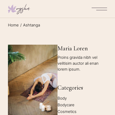
Home
Ashtanga
Maria Loren
Proins gravida nibh vel
velitisim auctor ali enan
lorem ipsum.
Categories
Body
Bodycare
Cosmetics